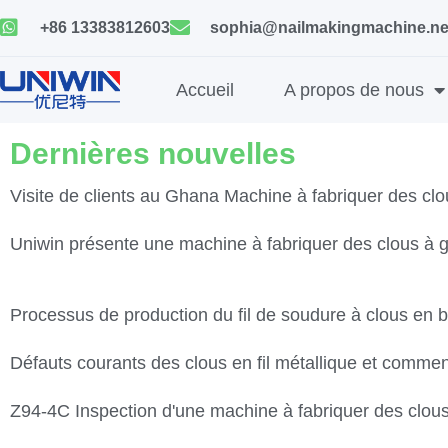
Skip
+86 13383812603
sophia@nailmakingmachine.ne
to
content
Accueil
A propos de nous
Dernières nouvelles
Visite de clients au Ghana Machine à fabriquer des clo
Page
Page
Page
Page
Page
Pag
Uniwin présente une machine à fabriquer des clous à
Processus de production du fil de soudure à clous en 
Défauts courants des clous en fil métallique et commen
Z94-4C Inspection d'une machine à fabriquer des clous