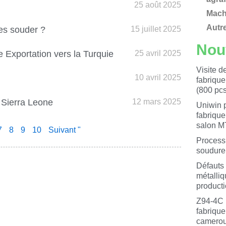
25 août 2025
Machi
Autr
les souder ?
15 juillet 2025
Nou
e Exportation vers la Turquie
25 avril 2025
Visite d
10 avril 2025
fabrique
(800 pc
 Sierra Leone
12 mars 2025
Uniwin 
fabrique
salon M
7
8
9
10
Suivant "
Processu
soudure
Défauts 
métalliq
product
Z94-4C 
fabrique
camerou