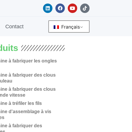
L
F
Y
T
i
a
o
i
n
c
u
k
k
e
t
t
e
b
u
o
Contact
Français
d
o
b
k
i
o
e
n
k
duits
ne à fabriquer les ongles
ine à fabriquer des clous
ouleau
ine à fabriquer des clous
ande vitesse
ne à tréfiler les fils
ine d'assemblage à vis
es
ine à fabriquer des
fes