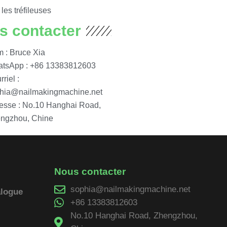
les tréfileuses
s contacter
 : Bruce Xia
tsApp : +86 13383812603
riel :
hia@nailmakingmachine.net
esse : No.10 Hanghai Road,
ngzhou, Chine
Nous contacter
sophia@nailmakingmachine.net
alogue
+86 13383812603
No.10 Hanghai Road, Zhengzhou,