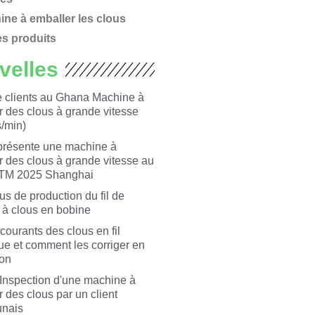
ne à emballer les clous
es produits
velles
e clients au Ghana Machine à
r des clous à grande vitesse
s/min)
présente une machine à
r des clous à grande vitesse au
TM 2025 Shanghai
s de production du fil de
 à clous en bobine
courants des clous en fil
ue et comment les corriger en
ion
Inspection d'une machine à
r des clous par un client
nais