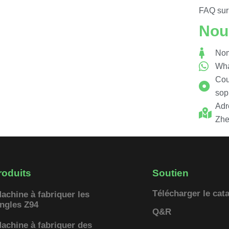
FAQ sur 
Nou
Nom
Wha
Cour
sop
Adr
Zhe
roduits
Soutien
Télécharger le cat
achine à fabriquer les
ngles Z94
Q&R
achine à fabriquer des