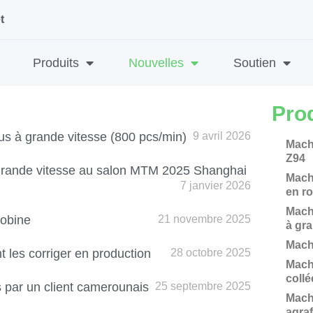
t
Produits
Nouvelles
Soutien
Pro
us à grande vitesse (800 pcs/min)
9 avril 2026
e
Page
Page
Page
Page
Machi
Z94
 grande vitesse au salon MTM 2025 Shanghai
Mach
7 janvier 2026
en r
Mach
bobine
21 novembre 2025
à gr
Machi
t les corriger en production
28 octobre 2025
Mach
collé
 par un client camerounais
25 septembre 2025
Mach
agra