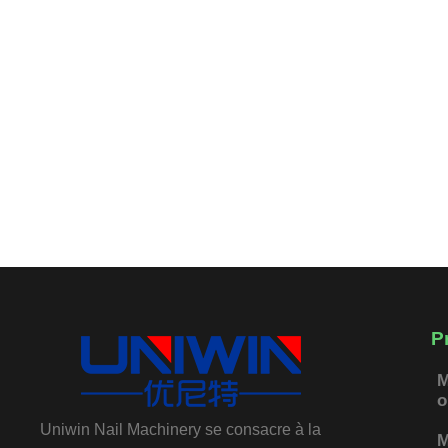
P
M
o
Uniwin Nail Machinery se consacre à la
M