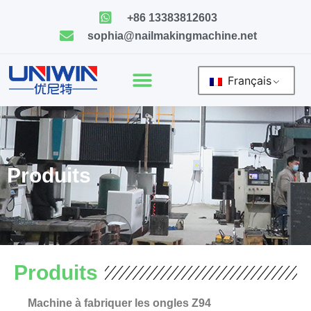
Skip
+86 13383812603
to
sophia@nailmakingmachine.net
content
Français
Produits
Produits
Machine à fabriquer les ongles Z94