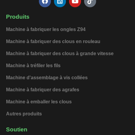
a
i
o
i
c
n
u
k
e
k
t
t
Produits
b
e
u
o
o
d
b
k
Machine à fabriquer les ongles Z94
o
i
e
k
n
Machine à fabriquer des clous en rouleau
Machine à fabriquer des clous à grande vitesse
Machine à tréfiler les fils
Machine d'assemblage à vis collées
Machine à fabriquer des agrafes
Machine à emballer les clous
Autres produits
Soutien