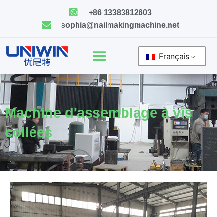
Skip
+86 13383812603
to
sophia@nailmakingmachine.net
content
Français
Machine d'assemblage à vis
collées