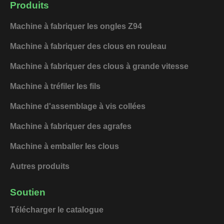
e
k
t
t
Produits
b
e
u
o
o
d
b
k
Machine à fabriquer les ongles Z94
o
i
e
k
n
Machine à fabriquer des clous en rouleau
Machine à fabriquer des clous à grande vitesse
Machine à tréfiler les fils
Machine d'assemblage à vis collées
Machine à fabriquer des agrafes
Machine à emballer les clous
Autres produits
Soutien
Télécharger le catalogue