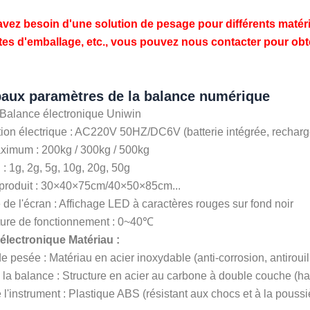
vez besoin d'une solution de pesage pour différents matériaux 
tes d'emballage, etc., vous pouvez nous contacter pour obt
paux paramètres de la balance numérique
 Balance électronique Uniwin
tion électrique : AC220V 50HZ/DC6V (batterie intégrée, recharg
ximum : 200kg / 300kg / 500kg
 : 1g, 2g, 5g, 10g, 20g, 50g
u produit : 30×40×75cm/40×50×85cm...
 de l'écran : Affichage LED à caractères rouges sur fond noir
ure de fonctionnement : 0~40℃
électronique Matériau :
e pesée : Matériau en acier inoxydable (anti-corrosion, antirouil
la balance : Structure en acier au carbone à double couche (hau
e l'instrument : Plastique ABS (résistant aux chocs et à la poussi