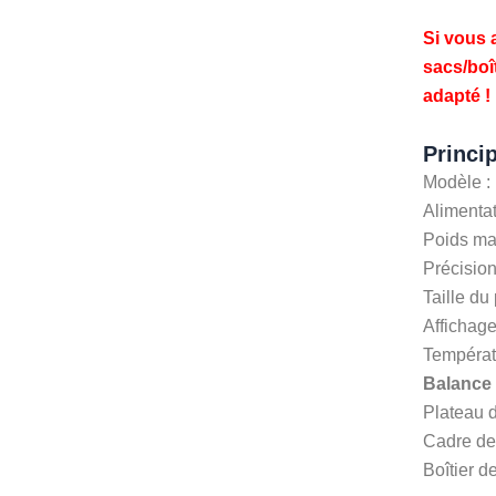
Si vous a
sacs/boî
adapté !
Princi
Modèle :
Alimenta
Poids ma
Précision
Taille d
Affichage
Températ
Balance 
Plateau d
Cadre de 
Boîtier d