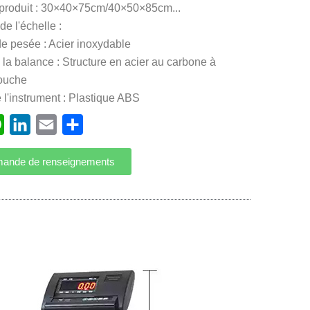
u produit : 30×40×75cm/40×50×85cm...
de l'échelle :
e pesée : Acier inoxydable
la balance : Structure en acier au carbone à
ouche
e l'instrument : Plastique ABS
ebook
WhatsApp
LinkedIn
Email
Partager
ande de renseignements