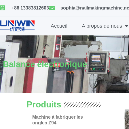
Skip
+86 13383812603
sophia@nailmakingmachine.ne
to
content
Accueil
A propos de nous
Balance électronique
Produits
Machine à fabriquer les
ongles Z94