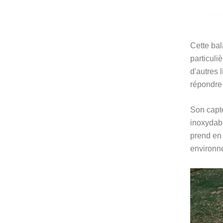
Cette bal
particuli
d'autres 
répondre 
Son capte
inoxydabl
prend en 
environne