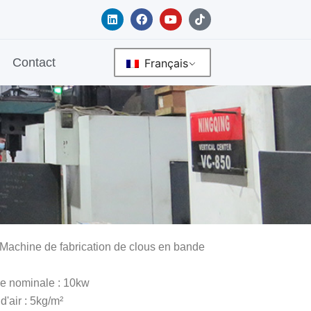
L
F
Y
T
i
a
o
i
n
c
u
k
k
e
t
t
e
b
u
o
Contact
Français
d
o
b
k
i
o
e
n
k
 Machine de fabrication de clous en bande
e nominale : 10kw
d'air : 5kg/m²