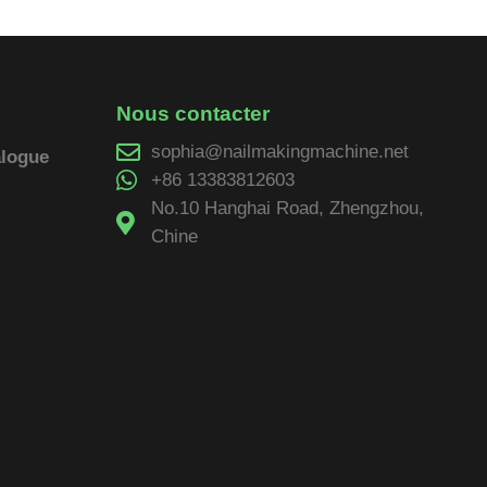
Nous contacter
sophia@nailmakingmachine.net
alogue
+86 13383812603
No.10 Hanghai Road, Zhengzhou,
Chine