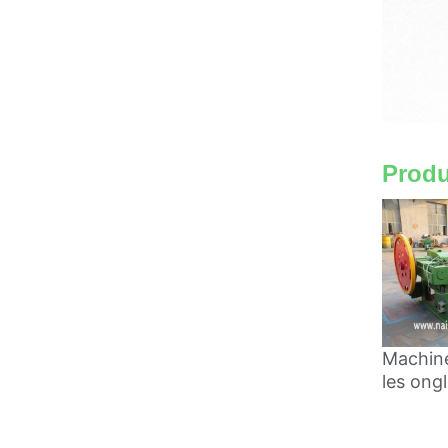
Produ
Machine
les ong