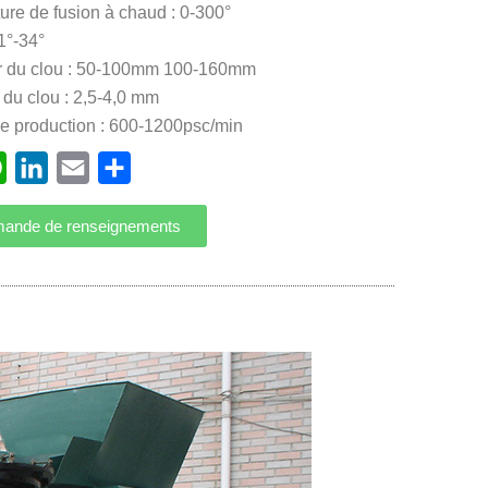
re de fusion à chaud : 0-300°
1°-34°
 du clou : 50-100mm 100-160mm
du clou : 2,5-4,0 mm
de production : 600-1200psc/min
ebook
WhatsApp
LinkedIn
Email
Partager
ande de renseignements