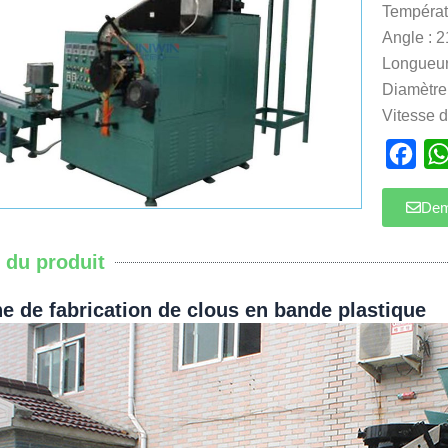
Températu
Angle : 2
Longueur
Diamètre 
Vitesse 
Fac
Dem
s du produit
e de fabrication de clous en bande plastique