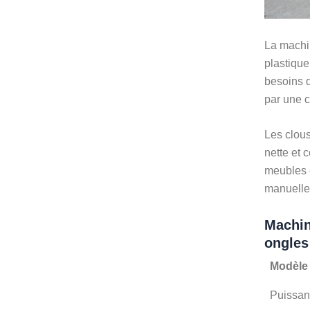
La machin
plastiqu
besoins d
par une c
Les clous
nette et 
meubles e
manuelles,
Machin
ongles
Modèle
Puissan