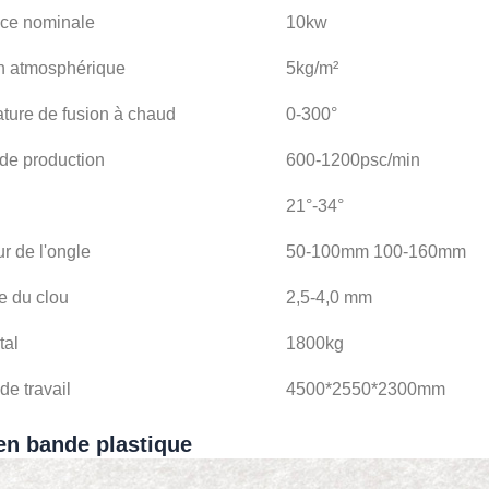
ce nominale
10kw
n atmosphérique
5kg/m²
ture de fusion à chaud
0-300°
 de production
600-1200psc/min
21°-34°
r de l'ongle
50-100mm 100-160mm
e du clou
2,5-4,0 mm
tal
1800kg
de travail
4500*2550*2300mm
en bande plastique