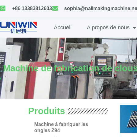
Skip
+86 13383812603
sophia@nailmakingmachine.ne
to
content
Accueil
A propos de nous
Machine de fabrication de clou
Produits
Machine à fabriquer les
ongles Z94