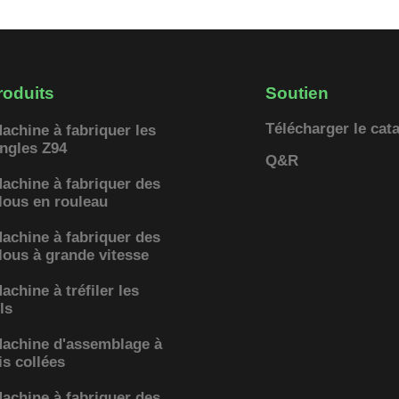
roduits
Soutien
Télécharger le cat
achine à fabriquer les
ngles Z94
Q&R
achine à fabriquer des
lous en rouleau
achine à fabriquer des
lous à grande vitesse
achine à tréfiler les
ils
achine d'assemblage à
is collées
achine à fabriquer des