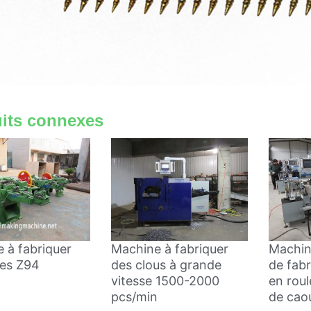
its connexes
 à fabriquer
Machine à fabriquer
Machin
les Z94
des clous à grande
de fabr
vitesse 1500-2000
en rou
pcs/min
de cao