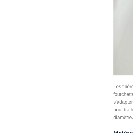
Les filiè
fourchett
s'adapter
pour trai
diamètre.
Matéria