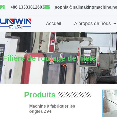
Skip
+86 13383812603
sophia@nailmakingmachine.ne
to
content
Accueil
A propos de nous
Filière de roulage de filets
Produits
Machine à fabriquer les
ongles Z94