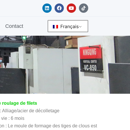
L
F
Y
T
i
a
o
i
n
c
u
k
k
e
t
t
e
b
u
o
Contact
Français
d
o
b
k
i
o
e
n
k
e roulage de filets
: Alliage/acier de décolletage
vie : 6 mois
on : Le moule de formage des tiges de clous est