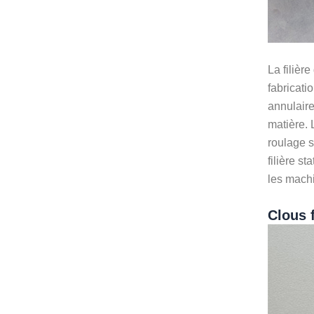
La filièr
fabricati
annulaire
matière. 
roulage s
filière s
les machi
Clous f