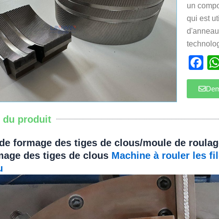
un compos
qui est ut
d'anneau 
technologi
Fac
Dem
s du produit
de formage des tiges de clous/moule de roulage
mage des tiges de clous
Machine à rouler les fi
u