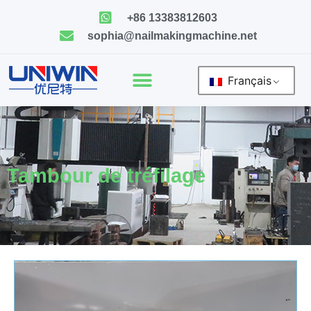
Skip
+86 13383812603
to
sophia@nailmakingmachine.net
content
Français
Tambour de tréfilage