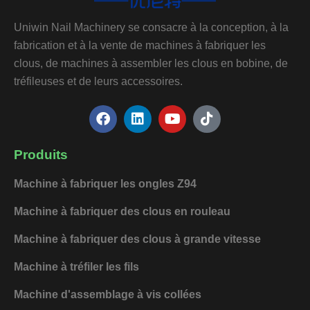
Uniwin Nail Machinery se consacre à la conception, à la
fabrication et à la vente de machines à fabriquer les
clous, de machines à assembler les clous en bobine, de
tréfileuses et de leurs accessoires.
F
L
Y
T
a
i
o
i
c
n
u
k
e
k
t
t
Produits
b
e
u
o
o
d
b
k
Machine à fabriquer les ongles Z94
o
i
e
k
n
Machine à fabriquer des clous en rouleau
Machine à fabriquer des clous à grande vitesse
Machine à tréfiler les fils
Machine d'assemblage à vis collées