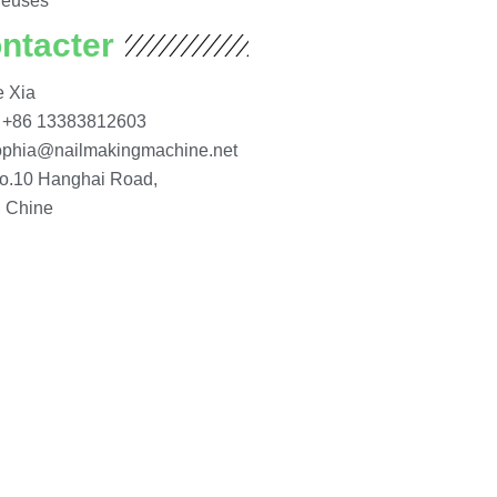
ileuses
ntacter
e Xia
 +86 13383812603
ophia@nailmakingmachine.net
No.10 Hanghai Road,
 Chine