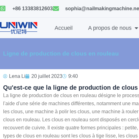
Skip
+86 13383812603
sophia@nailmakingmachine.ne
to
content
Accueil
A propos de nous
Ligne de production de clous en rouleau
Lena Li
20 juillet 2023
9:40
Qu'est-ce que la ligne de production de clous
La ligne de production de clous en rouleau désigne le process
l'aide d'une série de machines différentes, notamment une mac
les clous, une machine à polir les clous, une machine à rouler 
clous en rouleau. Les clous en rouleau sont disposés en cercle e
recouvert de cuivre. Il existe quatre formes principales : petit
types de clous en rouleau sont les clous à tige lisse, les clous à 