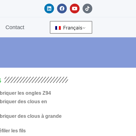
L
F
Y
T
i
a
o
i
n
c
u
k
k
e
t
t
e
b
u
o
Contact
Français
d
o
b
k
i
o
e
n
k
s
briquer les ongles Z94
briquer des clous en
briquer des clous à grande
iler les fils