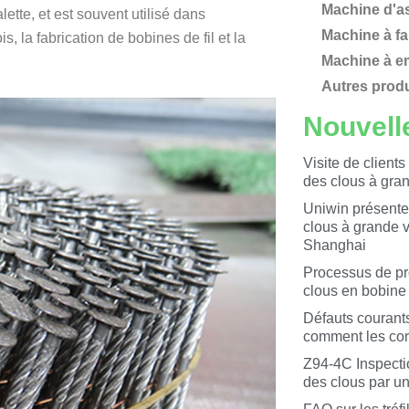
Machine d'as
lette, et est souvent utilisé dans
Machine à fa
 la fabrication de bobines de fil et la
Machine à em
Autres produ
Nouvell
Visite de client
des clous à gran
Uniwin présente
clous à grande 
Shanghai
Processus de pro
clous en bobine
Défauts courants
comment les cor
Z94-4C Inspecti
des clous par u