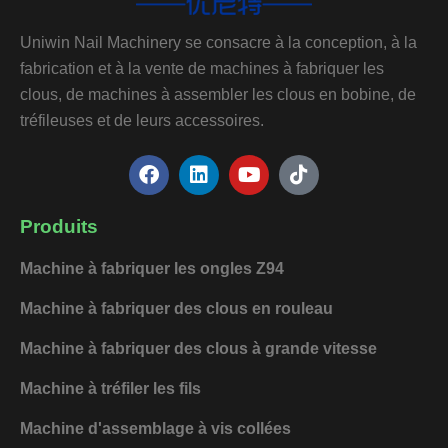
Uniwin Nail Machinery se consacre à la conception, à la
fabrication et à la vente de machines à fabriquer les
clous, de machines à assembler les clous en bobine, de
tréfileuses et de leurs accessoires.
F
L
Y
T
a
i
o
i
c
n
u
k
e
k
t
t
Produits
b
e
u
o
o
d
b
k
Machine à fabriquer les ongles Z94
o
i
e
k
n
Machine à fabriquer des clous en rouleau
Machine à fabriquer des clous à grande vitesse
Machine à tréfiler les fils
Machine d'assemblage à vis collées